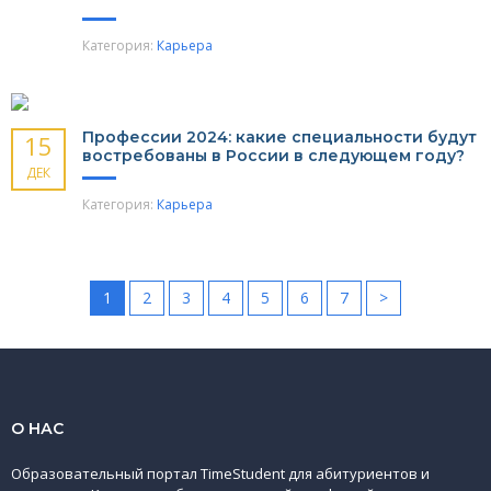
Категория:
Карьера
Профессии 2024: какие специальности будут
15
востребованы в России в следующем году?
ДЕК
Категория:
Карьера
1
2
3
4
5
6
7
>
О НАС
Образовательный портал TimeStudent для абитуриентов и