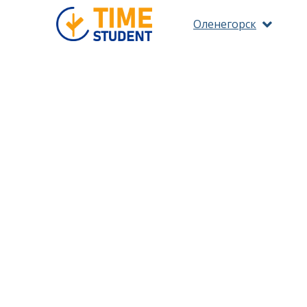
Оленегорск
ПО 
ОЗНАКОМ
ВС