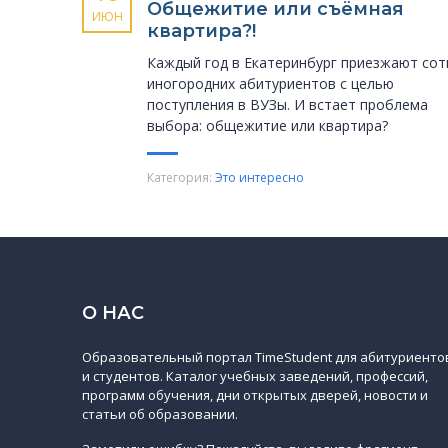
Общежитие или съёмная
ИЮН
квартира?!
Каждый год в Екатеринбург приезжают сот
иногородних абитуриентов с целью
поступления в ВУЗы. И встает проблема
выбора: общежитие или квартира?
Категория:
Это интересно
О НАС
Образовательный портал TimeStudent для абитуриенто
и студентов. Каталог учебных заведений, профессий,
программ обучения, дни открытых дверей, новости и
статьи об образовании.