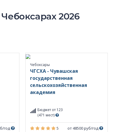
 Чебоксарах 2026
Чебоксары
ЧГСХА - Чувашская
государственная
сельскохозяйственная
академия
Бюджет от 123
(471 мест)
уб/год
5
от 48500 руб/год