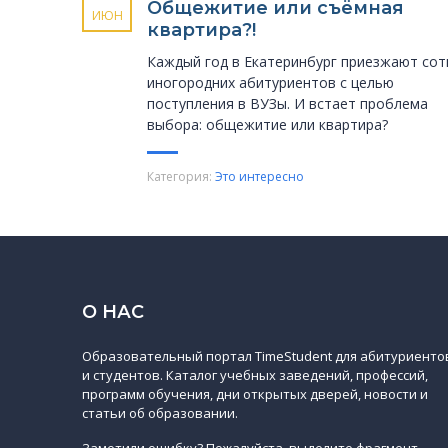
Общежитие или съёмная
ИЮН
квартира?!
Каждый год в Екатеринбург приезжают сот
иногородних абитуриентов с целью
поступления в ВУЗы. И встает проблема
выбора: общежитие или квартира?
Категория:
Это интересно
О НАС
Образовательный портал TimeStudent для абитуриенто
и студентов. Каталог учебных заведений, профессий,
программ обучения, дни открытых дверей, новости и
статьи об образовании.
Заметили ошибку? Пожалуйста, выделите фрагмент