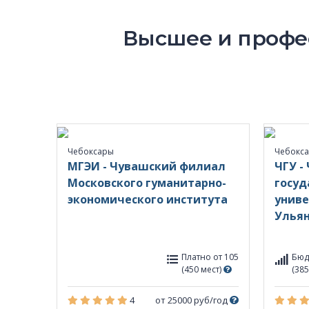
Высшее и профес
Чебоксары
Чебокс
МГЭИ - Чувашский филиал
ЧГУ -
Московского гуманитарно-
госуд
экономического института
униве
Улья
Платно от 105
Бюд
(450 мест)
(385
4
от 25000 руб/год