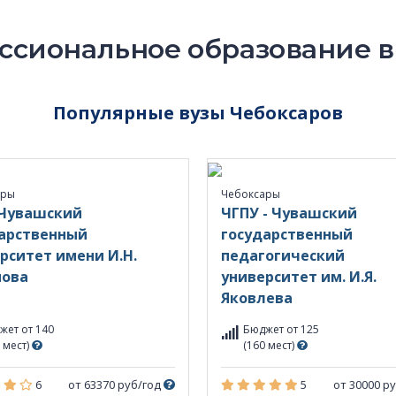
сиональное образование в
Популярные вузы Чебоксаров
ары
Чебоксары
 Чувашский
ЧГПУ - Чувашский
арственный
государственный
рситет имени И.Н.
педагогический
нова
университет им. И.Я.
Яковлева
жет от 140
Бюджет от 125
 мест)
(160 мест)
6
от 63370 руб/год
5
от 30000 р