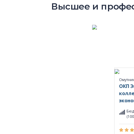
Высшее и профес
Омутни
ОКП Э
колле
эконо
Бюд
(100