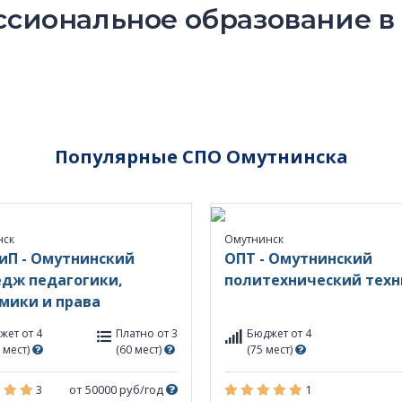
сиональное образование в
Популярные СПО Омутнинска
нск
Омутнинск
иП - Омутнинский
ОПТ - Омутнинский
дж педагогики,
политехнический тех
мики и права
жет от 4
Платно от 3
Бюджет от 4
 мест)
(60 мест)
(75 мест)
3
от 50000 руб/год
1