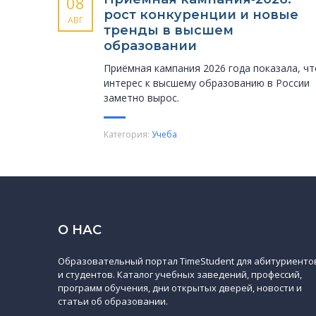
08
рост конкуренции и новые
АВГ
тренды в высшем
образовании
Приёмная кампания 2026 года показала, чт
интерес к высшему образованию в России
заметно вырос.
Категория:
Учеба
О НАС
Образовательный портал TimeStudent для абитуриенто
и студентов. Каталог учебных заведений, профессий,
программ обучения, дни открытых дверей, новости и
статьи об образовании.