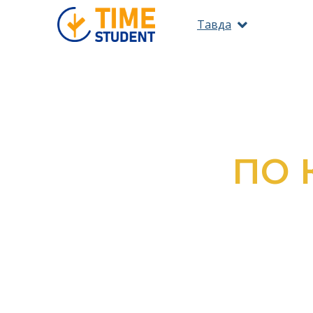
Тавда
ПО 
ОЗНАКОМ
ВС