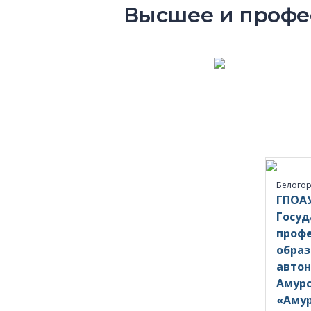
Высшее и профес
Белогор
ГПОАУ
Госуд
проф
образ
авто
Амурс
«Аму