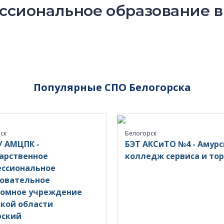
сиональное образование в
Популярные СПО Белогорска
ск
Белогорск
 АМЦПК -
БЭТ АКСиТО №4 - Амур
арственное
колледж сервиса и то
ессиональное
овательное
номное учреждение
кой области
рский