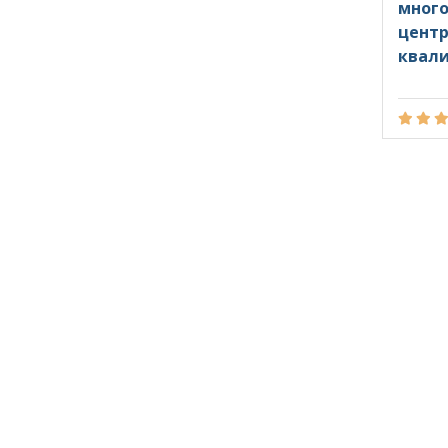
мног
центр
квал