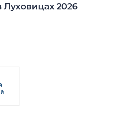
 Луховицах 2026
й
ый