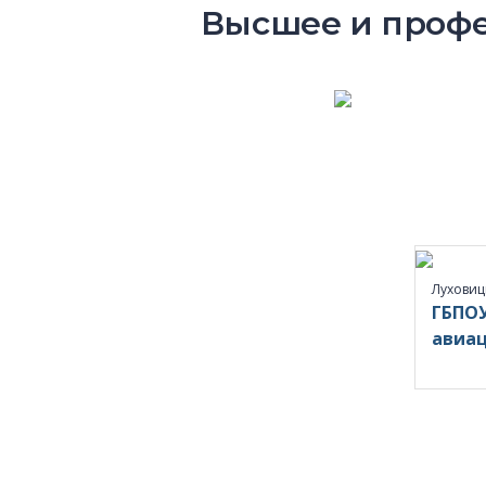
Высшее и профе
Лухови
ГБПОУ
авиа