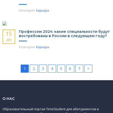
Категория:
Карьера
Профессии 2024: какие специальности будут
15
востребованы в России в следующем году?
ДЕК
Категория:
Карьера
1
2
3
4
5
6
7
>
О НАС
Образовательный портал TimeStudent для абитуриентов и