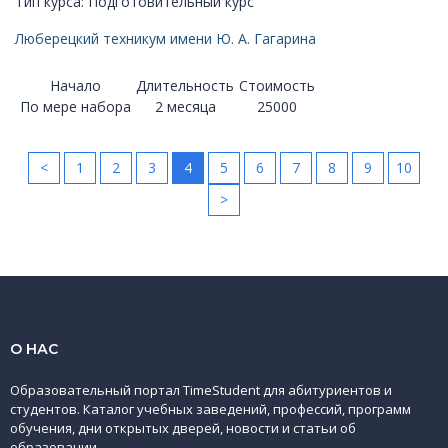
Тип курса: Подготовительный курс
Люберецкий техникум имени Ю. А. Гагарина
Начало
Длительность
Стоимость
По мере набора
2 месяца
25000
<
1
2
3
4
5
6
7
8
9
10
>
О НАС
Образовательный портал TimeStudent для абитуриентов и
студентов. Каталог учебных заведений, профессий, программ
обучения, дни открытых дверей, новости и статьи об
образовании.