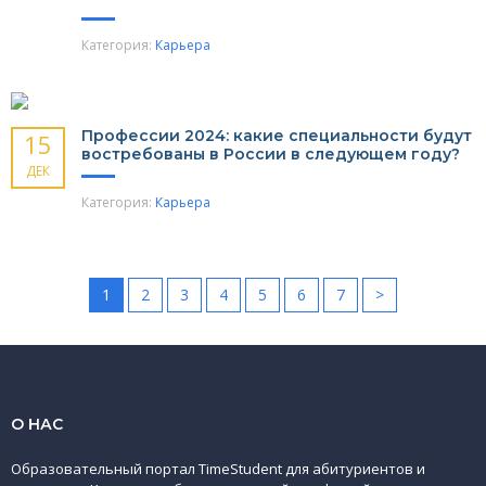
Категория:
Карьера
Профессии 2024: какие специальности будут
15
востребованы в России в следующем году?
ДЕК
Категория:
Карьера
1
2
3
4
5
6
7
>
О НАС
Образовательный портал TimeStudent для абитуриентов и