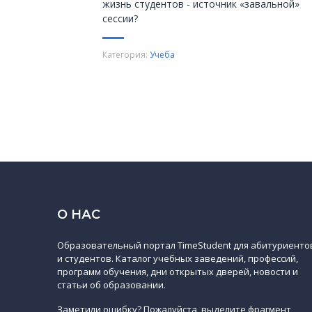
жизнь студентов - источник «завальной»
сессии?
Категория:
Учеба
О НАС
Образовательный портал TimeStudent для абитуриенто
и студентов. Каталог учебных заведений, профессий,
программ обучения, дни открытых дверей, новости и
статьи об образовании.
Заметили ошибку? Пожалуйста, выделите фрагмент