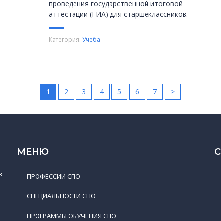
проведения государственной итоговой
аттестации (ГИА) для старшеклассников.
Категория:
Учеба
1
2
3
4
5
6
7
>
МЕНЮ
в
ПРОФЕССИИ СПО
СПЕЦИАЛЬНОСТИ СПО
ПРОГРАММЫ ОБУЧЕНИЯ СПО