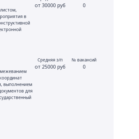
от 30000 руб
0
листом,
роприятия в
онструктивной
ектронной
Средняя з/п
№ вакансий
от 25000 руб
0
с межеванием
 координат
и, выполнением
документов для
осударственный