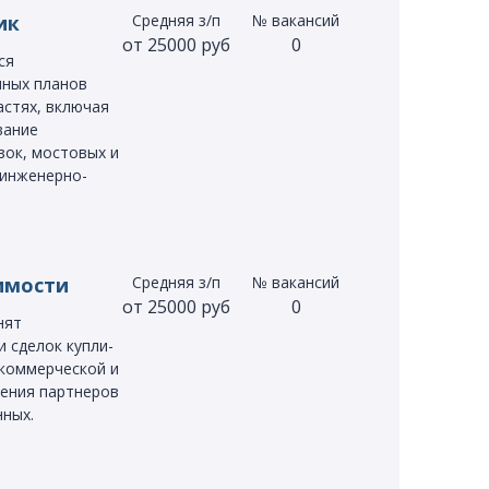
ик
Средняя з/п
№ вакансий
от 25000 руб
0
ся
чных планов
астях, включая
вание
ок, мостовых и
 инженерно-
имости
Средняя з/п
№ вакансий
от 25000 руб
0
нят
 сделок купли-
коммерческой и
ения партнеров
нных.