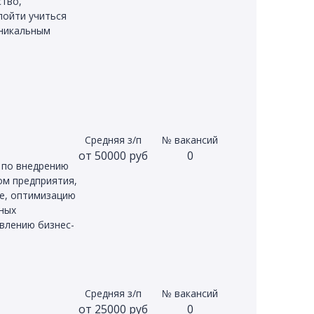
ство,
 пойти учиться
уникальным
Средняя з/п
№ вакансий
от 50000 руб
0
 по внедрению
ом предприятия,
е, оптимизацию
нных
влению бизнес-
Средняя з/п
№ вакансий
от 25000 руб
0