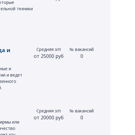
которые
ельной техники
да и
Средняя з/п
№ вакансий
от 25000 руб
0
ные и
ии и ведет
венного
.
Средняя з/п
№ вакансий
от 20000 руб
0
фирмы или
ачество
яет эту