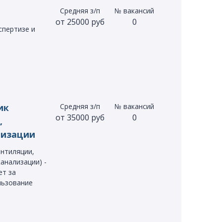
Средняя з/п
№ вакансий
от 25000 руб
0
спертизе и
ик
Средняя з/п
№ вакансий
от 35000 руб
0
,
лизации
нтиляции,
анализации) -
ет за
льзование