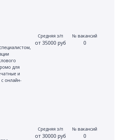
Средняя з/п
№ вакансий
от 35000 руб
0
специалистом,
ации
слового
промо для
ечатные и
 с онлайн-
Средняя з/п
№ вакансий
от 30000 руб
0