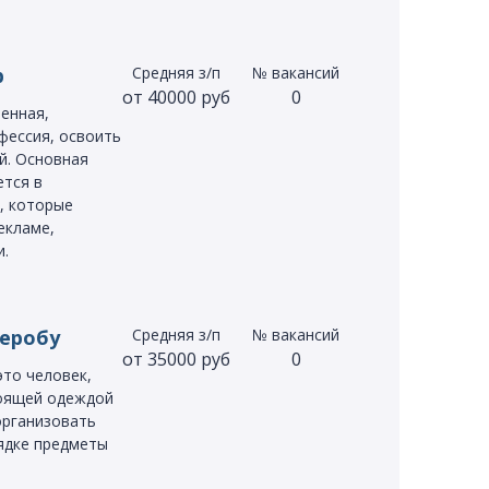
р
Средняя з/п
№ вакансий
от 40000 руб
0
енная,
фессия, освоить
. Основная
ется в
, которые
екламе,
и.
деробу
Средняя з/п
№ вакансий
от 35000 руб
0
это человек,
тоящей одеждой
организовать
ядке предметы