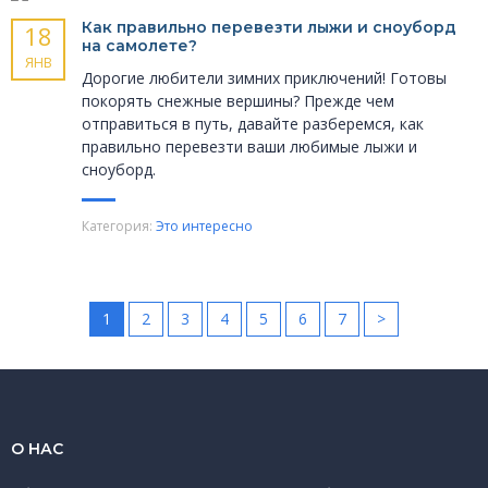
Как правильно перевезти лыжи и сноуборд
18
на самолете?
ЯНВ
Дорогие любители зимних приключений! Готовы
покорять снежные вершины? Прежде чем
отправиться в путь, давайте разберемся, как
правильно перевезти ваши любимые лыжи и
сноуборд.
Категория:
Это интересно
1
2
3
4
5
6
7
>
О НАС