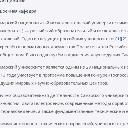
Общежитие
Военная кафедра
амарский национальный исследовательский университет имен
ниверситет) — российский образовательный и исследователь
ехнологий. Один из ведущих российских университетов
[1]
[2]
акреплён в нормативных документах Правительства Российс
ообществом. Был создан путём соединения двух ведущих Сам
марский университет является одним из 29 национальных ис
013 года участвует в программе повышения конкурентоспосо
едущих мировых научно-образовательных центров.
аучно-образовательная деятельность Самарского университ
ехнологии, двигателестроение, современные методы обрабо
атериаловедение, а также фундаментальные технические и 
омимо инженерно-технических направлений, университет ре