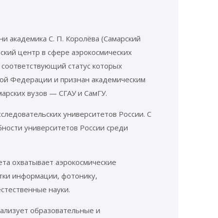
и академика С. П. Королёва (Самарский
ский центр в сфере аэрокосмических
, соответствующий статус которых
кой Федерации и признан академическим
арских вузов — СГАУ и СамГУ.
следовательских университетов России. С
бности университетов России среди
ета охватывает аэрокосмические
тки информации, фотонику,
естественные науки.
ализует образовательные и