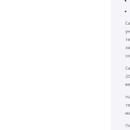
С
у
т
з
с
Са
2
в
Н
т
м
П