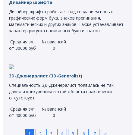
Дизайнер шрифта
Дизайнер шрифта работает над созданием новых
графических форм букв, знаков препинания,
математических и других знаков. Также устанавливает
характер рисунка написанных букв и знаков.
Средняя з/п
№ вакансий
от 30000 руб
0
3D-Дженералист (3D-Generalist)
Специальность 3Д-Дженералист появилась не так
давно и конкуренция в этой области практически
отсутствует.
Средняя з/п
№ вакансий
от 40000 руб
0
1
2
3
4
5
6
7
>