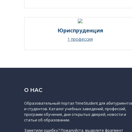
Юриспруденция
1 профессия
О НАС
Образовательный портал TimeStudent для абитуриенто
и студентов. Каталог учебных заведений, профессий,
программ обучения, дни открытых дверей, новости и
статьи об образовании.
Заметили ошибку? Пожалуйста, выделите фрагмент