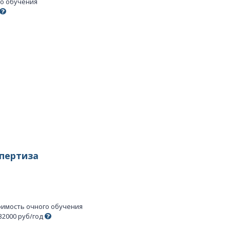
го обучения
пертиза
оимость очного обучения
32000 руб/год