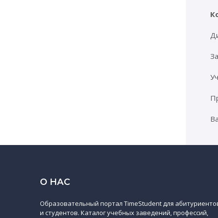
К
Ди
За
Уч
Пр
Ва
О НАС
Образовательный портал TimeStudent для абитуриенто
и студентов. Каталог учебных заведений, профессий,