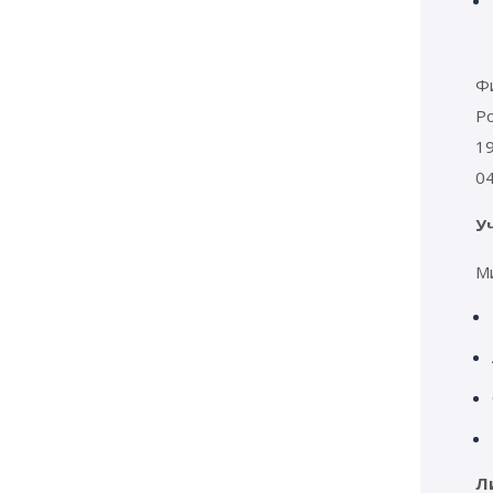
Ф
Ро
19
04
У
М
Л