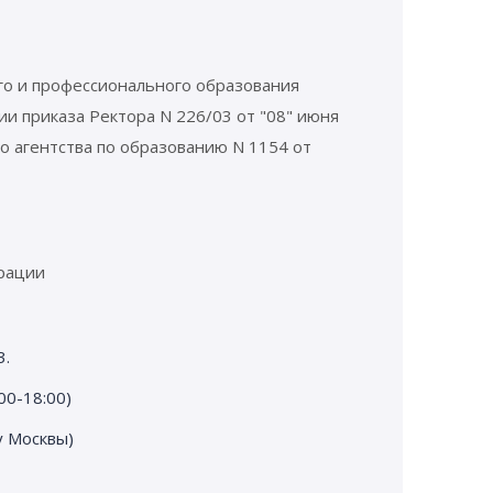
го и профессионального образования
ии приказа Ректора N 226/03 от "08" июня
о агентства по образованию N 1154 от
рации
3.
00-18:00)
у Москвы)