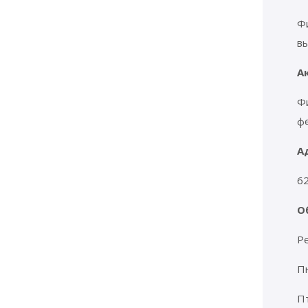
Фи
в
А
Фи
фе
А
62
О
Ре
Пн
Пт