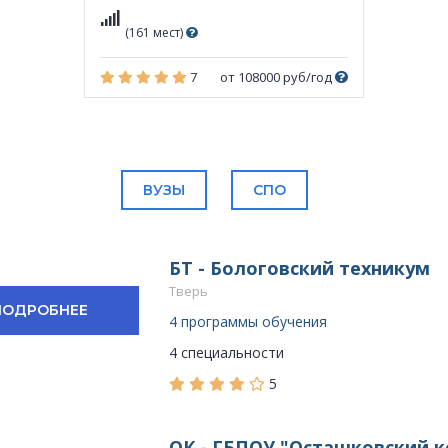
(161 мест)
7
от 108000 руб/год
ВУЗЫ
СПО
БТ - Бологовский техникум
Тверь
ПОДРОБНЕЕ
4 программы обучения
4 специальности
5
ОК - ГБПОУ "Осташковский 