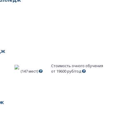
дж
Стоимость очного обучения
(147 мест)
от 19600 руб/год
дж