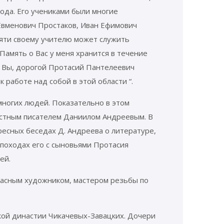
ода. Его учениками были многие
 Евменович Простаков, Иван Ефимович
яти своему учителю может служить
Память о Вас у меня хранится в течение
о Вы, дорогой Протасий Пантелеевич
 работе над собой в этой области “.
многих людей. Показательно в этом
стным писателем Даниилом Андреевым. В
есных беседах Д. Андреева о литературе,
 походах его с сыновьями Протасия
ей.
расным художником, мастером резьбы по
кой династии Чикачевых-Завацких. Дочери