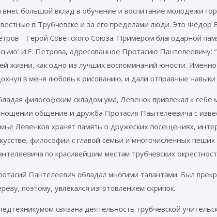
 внёс большой вклад в обучение и воспитание молодёжи гор
звестные в Трубчевске и за его пределами люди. Это Фёдор
етров – Герой Советского Союза. Примером благодарной пам
сьмо’ И.Е. Петрова, адресованное Протасию Пантелеевичу: “
сей жизни, как одно из лучших воспоминаний юности. Именн
охнул в меня любовь к рисованию, и дали отправные навыки к
ладая философским складом ума, Левенок привлекал к себе 
тношении общение и дружба Протасия Паытелеевича с изве
мье Левенков хранят память о дружеских посещениях, интер
кусстве, философии с главой семьи и многочисленных пеших
антелеевича по красивейшим местам трубчевских окрестност
ротасий Пантелеевич обладал многими талантами. Был прек
реву, поэтому, увлекался изготовлением скрипок.
 педтехникумом связана деятельность трубчевской учительс