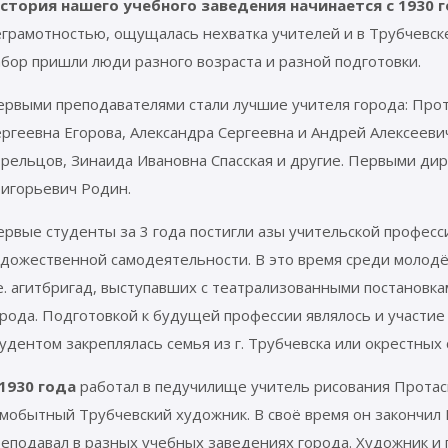
стория нашего учебного заведения начинается с 1930 
еграмотностью, ощущалась нехватка учителей и в Трубчевск
бор пришли люди разного возраста и разной подготовки.
ервыми преподавателями стали лучшие учителя города: Про
ргеевна Егорова, Александра Сергеевна и Андрей Алексееви
трельцов, Зинаида Ивановна Спасская и другие. Первыми ди
ригорьевич Родин.
рвые студенты за 3 года постигли азы учительской професс
удожественной самодеятельности. В это время среди молодё
е. агитбригад, выступавших с театрализованными постановка
рода. Подготовкой к будущей профессии являлось и участие
удентом закреплялась семья из г. Трубчевска или окрестных 
 1930 года
работал в педучилище учитель рисования Протас
амобытный Трубчевский художник. В своё время он закончил
еподавал в разных учебных заведениях города. Художник и 