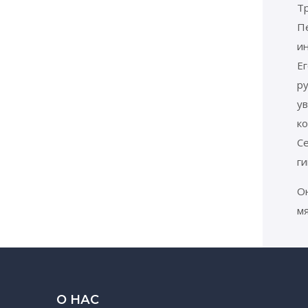
Т
П
и
Ег
р
у
ко
С
г
Он
мя
О НАС