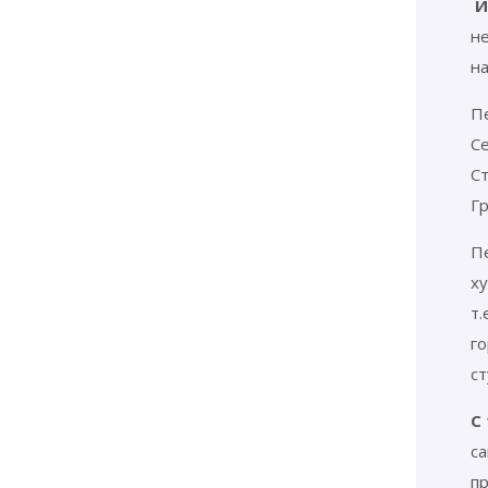
И
н
на
П
Се
С
Г
Пе
х
т.
го
ст
С
с
пр