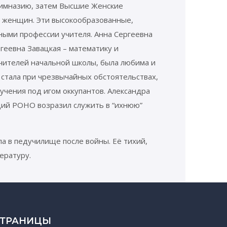
 гимназию, затем Высшие Женские
я женщин. Эти высокообразованные,
ыми профессии учителя. Анна Сергеевна
геевна Завацкая – математику и
учителей начальной школы, была любима и
стала при чрезвычайных обстоятельствах,
учения под игом оккупантов. Александра
ющий РОНО возразил служить в “ихнюю”
ла в педучилище после войны. Её тихий,
ературу.
СТРАНИЦЫ