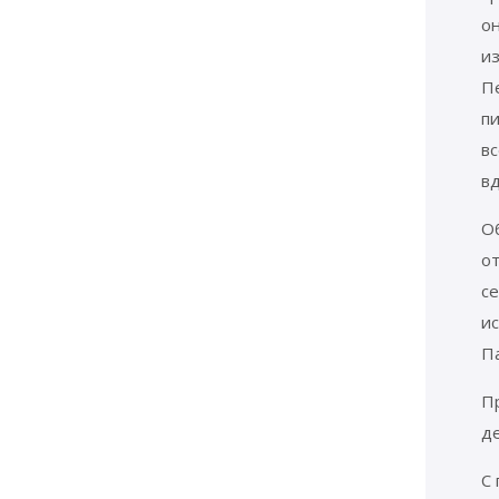
он
и
П
пи
в
вд
Об
о
се
ис
П
П
де
С