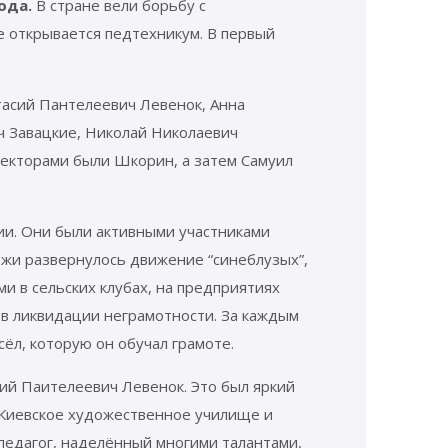
года.
В стране вели борьбу с
е открывается педтехникум. В первый
тасий Пантелеевич Левенок, Анна
ч Завацкие, Николай Николаевич
ректорами были Шкорин, а затем Самуил
ии. Они были активными участниками
жи развернулось движение “синеблузых”,
ми в сельских клубах, на предприятиях
 в ликвидации неграмотности. За каждым
сёл, которую он обучал грамоте.
ий Паителеевич Левенок. Это был яркий
 Киевское художественное училище и
педагог, наделённый многими талантами,