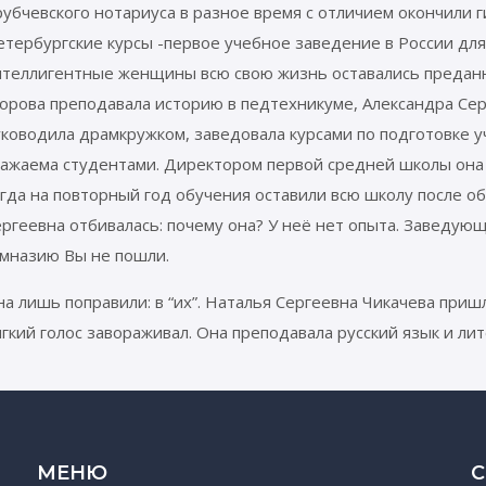
рубчевского нотариуса в разное время с отличием окончили
етербургские курсы -первое учебное заведение в России дл
нтеллигентные женщины всю свою жизнь оставались преданн
орова преподавала историю в педтехникуме, Александра Сер
уководила драмкружком, заведовала курсами по подготовке 
важаема студентами. Директором первой средней школы она 
гда на повторный год обучения оставили всю школу после об
ергеевна отбивалась: почему она? У неё нет опыта. Заведу
имназию Вы не пошли.
а лишь поправили: в “их”. Наталья Сергеевна Чикачева приш
гкий голос завораживал. Она преподавала русский язык и лит
МЕНЮ