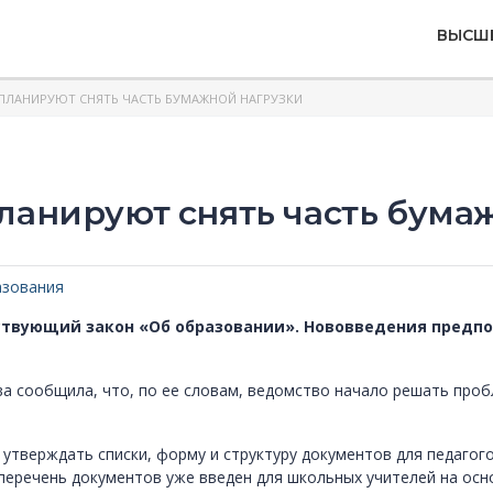
ВЫСШ
 ПЛАНИРУЮТ СНЯТЬ ЧАСТЬ БУМАЖНОЙ НАГРУЗКИ
планируют снять часть бума
азования
ствующий закон «‎Об образовании»‎. Нововведения пред
 сообщила, что, по ее словам, ведомство начало решать проб
утверждать списки, форму и структуру документов для педагого
перечень документов уже введен для школьных учителей на осн