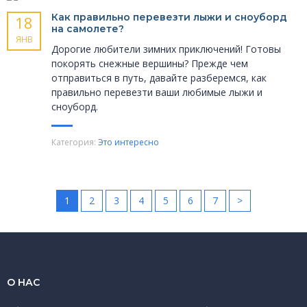
Как правильно перевезти лыжи и сноуборд
18
на самолете?
ЯНВ
Дорогие любители зимних приключений! Готовы
покорять снежные вершины? Прежде чем
отправиться в путь, давайте разберемся, как
правильно перевезти ваши любимые лыжи и
сноуборд.
Категория:
Это интересно
1
2
3
4
5
6
7
>
О НАС