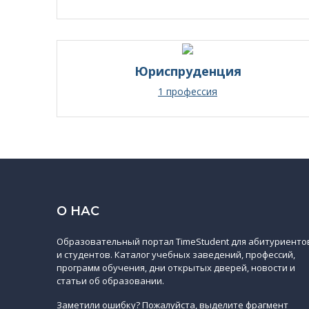
Юриспруденция
1 профессия
О НАС
Образовательный портал TimeStudent для абитуриенто
и студентов. Каталог учебных заведений, профессий,
программ обучения, дни открытых дверей, новости и
статьи об образовании.
Заметили ошибку? Пожалуйста, выделите фрагмент