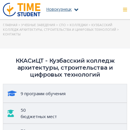
Новокузнецк
ГЛАВНАЯ
>
УЧЕБНЫЕ ЗАВЕДЕНИЯ
>
СПО
>
КОЛЛЕДЖИ
>
КУЗБАССКИЙ
КОЛЛЕДЖ АРХИТЕКТУРЫ, СТРОИТЕЛЬСТВА И ЦИФРОВЫХ ТЕХНОЛОГИЙ
>
КОНТАКТЫ
ККАСиЦТ - Кузбасский колледж
архитектуры, строительства и
цифровых технологий
9 программ обучения
50
бюджетных мест