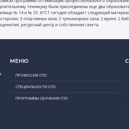
рамках программы оптимизации профессионального образования
роительному техникуму были присоединены еще два образоват
илище № 14 и № 33. КГСТ сегодня обладает следующей материал
стерских; 3 спортивных зала; 2 тренажерных зала; 2 музея; 2 биб
щежития, ресурсный центр и собственная газета.
МЕНЮ
в
ПРОФЕССИИ СПО
СПЕЦИАЛЬНОСТИ СПО
ПРОГРАММЫ ОБУЧЕНИЯ СПО