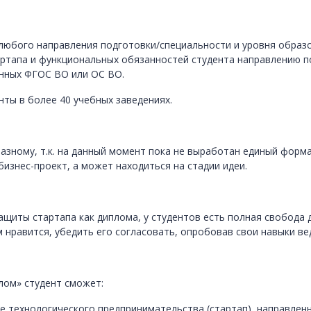
 любого направления подготовки/специальности и уровня образо
тартапа и функциональных обязанностей студента направлению 
нных ФГОС ВО или ОС ВО.
нты в более 40 учебных заведениях.
азному, т.к. на данный момент пока не выработан единый форм
изнес-проект, а может находиться на стадии идеи.
щиты стартапа как диплома, у студентов есть полная свобода д
 нравится, убедить его согласовать, опробовав свои навыки ве
лом» студент сможет:
е технологического предпринимательства (стартап), направленн