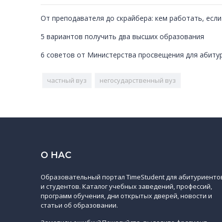
От преподавателя до скрайбера: кем работать, есл
5 вариантов получить два высших образования
6 советов от Министерства просвещения для абиту
частный вуз
негосударственный вуз
О НАС
Образовательный портал TimeStudent для абитуриенто
и студентов. Каталог учебных заведений, профессий,
программ обучения, дни открытых дверей, новости и
статьи об образовании.