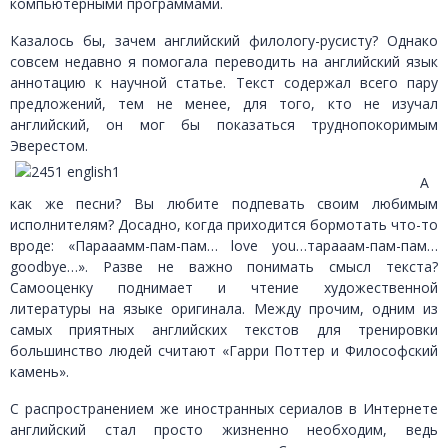
компьютерными программами.
Казалось бы, зачем английский филологу-русисту? Однако
совсем недавно я помогала переводить на английский язык
аннотацию к научной статье. Текст содержал всего пару
предложений, тем не менее, для того, кто не изучал
английский, он мог бы показаться труднопокоримым
Эверестом.
А
как же песни? Вы любите подпевать своим любимым
исполнителям? Досадно, когда приходится бормотать что-то
вроде: «Парааамм-пам-пам… love you…тарааам-пам-пам…
goodbye…». Разве не важно понимать смысл текста?
Самооценку поднимает и чтение художественной
литературы на языке оригинала. Между прочим, одним из
самых приятных английских текстов для тренировки
большинство людей считают «Гарри Поттер и Философский
камень».
С распространением же иностранных сериалов в Интернете
английский стал просто жизненно необходим, ведь