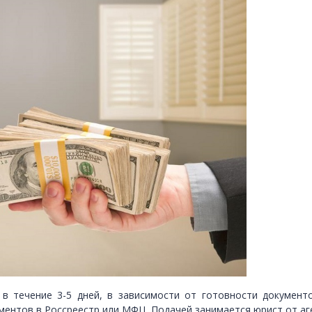
 в течение 3-5 дней, в зависимости от готовности докумен
ентов в Россреестр или МФЦ. Подачей занимается юрист от аг