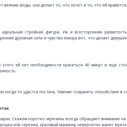
т веянию моды, она делает то, что хочет и то, что ей нравится,
 идеальная стройная фигура. Ум и всесторонняя развитость
ренняя духовная сила и чувство юмора вот, что делает девушек
 этого ей нет необходимости краситься 40 минут и ещё сто
енность.
и когда-то удастся постичь. Умение сохранять спокойствие в с
нтах
арах. Скажем коротко: мужчины всегда обращают внимание на ж
рошка или серёжки, красивый маникюр невероятно манят мужск