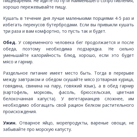
пищеварения. Не идите по пути наименьшего сопротивления,
хорошо пережевывайте пищу.
Кушать в течение дня лучше маленькими порциями 4-5 раз и
избегать перекусов бутербродами. Если вы привыкли кушать
три раза и вам комфортно, то пусть так и будет.
Обед.
У современного человека бег продолжается и после
обеда, поэтому необходима подзарядка. Не сильно
уменьшайте калорийность блюд, хорошо, если это будет
мясо и гарнир.
Раздельное питание имеет место быть. Тогда в перерыве
между завтраком и обедом скушайте мясо (отварная курица,
говядина, свинина на пару, говяжий язык), а в обед гарнир
(картофель, морковь, фасоль, брюссельская, цветная
белокочанная капуста). У вегетарианцев сложнее, им
необходимо обогащать свой рацион белком растительного
происхождения.
Ужин.
Отварное яйцо, морепродукты, вареные овощи, не
забывайте про морскую капусту.