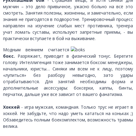
Рукопашный бой
- страшная вещь, и хотя синяки для
мужчин – это дело привычное, ужасно больно на всё это
смотреть. Занятия полезны, жизненны, и замечательно, если
знания не пригодятся в подворотне. Тренировочный процесс
направлен на изучение слабых мест противника, тренера
учат ломать суставы, используют запретные приемы, - вы
практически вступаете в бой на выживание.
Модным веянием считается
бокс.
Разряжает, приводит в физический тонус. Берегите
голову. Интеллигенция тоже занимается боксом: менеджеры,
начальники, юристы… Синяки им всем не к лицу, поэтому
«лупиться» без разбору невыгодно, зато удары
отрабатываются. Для занятий необходимы форма и
дополнительные аксессуары: боксерки, каппы, бинты,
перчатки, дальше уже все зависит от вашего фанатизма.
Хоккей
- игра мужская, командная. Только трус не играет в
хоккей. Не забудьте, что надо уметь кататься на коньках ;)
Обзаведитесь полным боекомплектом, возможность травмы
велика.