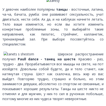
У девочек наиболее популярны
танцы
- восточные, латина,
ча-ча, бачата, румба: они развивают сексуальность, учат
двигаться, нести себя. Ах да, и на каблуках начнете летать.
Тело ваше изменится, но если вы хотите изменить
конкретные проблемные зоны, то выбирайте такие
направления, как пилатес, стрейчинг, калланетик,
тренажерный зал. При выборе посоветуйтесь со
специалистом.
Широкое распространение
получил
Paull dance - танец на шесте
. Красиво - раз,
трудно - два. Прорабатываются все мышцы на свете, на пот
изойдете. Довольны собой будете, да и тело станет, как
натянутая струна. Шест как скалочка, весь жир из вас
выйдет. Повторяю трудно, страшно и больно, но этим
занимаются девушки, абсолютно со спортом не связанные, и
показывают хорошие результаты. Танцы на шесте никто не
отменял и для мужчин, у них-то сил в ручонках побольше,
поэтому многие из них чудеса творят невероятные.