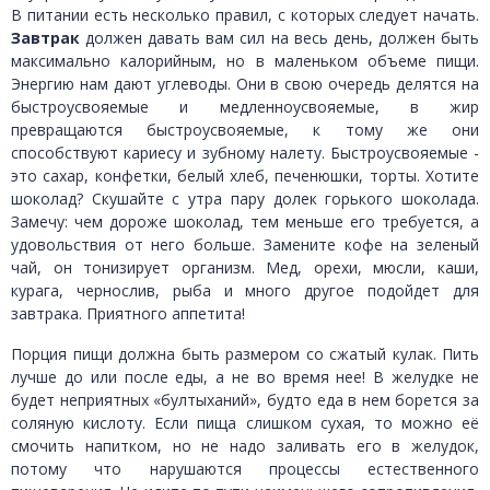
В питании есть несколько правил, с которых следует начать.
Завтрак
должен давать вам сил на весь день, должен быть
максимально калорийным, но в маленьком объеме пищи.
Энергию нам дают углеводы. Они в свою очередь делятся на
быстроусвояемые и медленноусвояемые, в жир
превращаются быстроусвояемые, к тому же они
способствуют кариесу и зубному налету. Быстроусвояемые -
это сахар, конфетки, белый хлеб, печенюшки, торты. Хотите
шоколад? Скушайте с утра пару долек горького шоколада.
Замечу: чем дороже шоколад, тем меньше его требуется, а
удовольствия от него больше. Замените кофе на зеленый
чай, он тонизирует организм. Мед, орехи, мюсли, каши,
курага, чернослив, рыба и много другое подойдет для
завтрака. Приятного аппетита!
Порция пищи должна быть размером со сжатый кулак. Пить
лучше до или после еды, а не во время нее! В желудке не
будет неприятных «бултыханий», будто еда в нем борется за
соляную кислоту. Если пища слишком сухая, то можно её
смочить напитком, но не надо заливать его в желудок,
потому что нарушаются процессы естественного