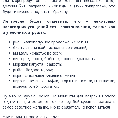
или морепродуктов, а также хотя бы несколько блюд
должны быть заправлены «огнедышащими» приправами, это
будет и вкусно и под стать Дракону.
Интересно будет отметить, что у некоторых
новогодних угощений есть свои значения, так же как
и у елочных игрушек:
рис - благополучное продолжение жизни;
блины с начинкой - исполнение желаний;
миндаль - счастье во всем;
виноград, горох, бобы - здоровье, долголетие;
морская капуста - радость;
рыба - бодрость духа;
икра - счастливая семейная жизнь;
пироги, печенья, вафли, торты и все виды выпечки,
включая хлеб - достаток.
Ну что ж, думаю, основные моменты для встречи Нового
года учтены, и остается только под бой курантов загадать
самое заветное желание, и оно обязательно исполниться!
Удачи Вам в Новом 2012 году! :)