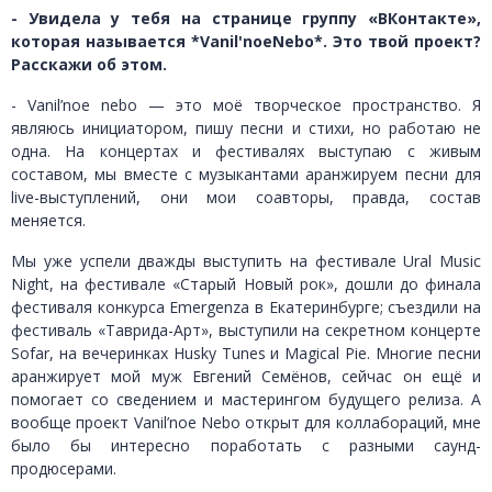
- Увидела у тебя на странице группу «ВКонтакте»,
которая называется *Vanil'noeNebo*. Это твой проект?
Расскажи об этом.
- Vanil’noe nebo — это моё творческое пространство. Я
являюсь инициатором, пишу песни и стихи, но работаю не
одна. На концертах и фестивалях выступаю с живым
составом, мы вместе с музыкантами аранжируем песни для
live-выступлений, они мои соавторы, правда, состав
меняется.
Мы уже успели дважды выступить на фестивале Ural Music
Night, на фестивале «Старый Новый рок», дошли до финала
фестиваля конкурса Emergenza в Екатеринбурге; съездили на
фестиваль «Таврида-Арт», выступили на секретном концерте
Sofar, на вечеринках Husky Tunes и Magical Pie. Многие песни
аранжирует мой муж Евгений Семёнов, сейчас он ещё и
помогает со сведением и мастерингом будущего релиза. А
вообще проект Vanil’noe Nebo открыт для коллабораций, мне
было бы интересно поработать с разными саунд-
продюсерами.