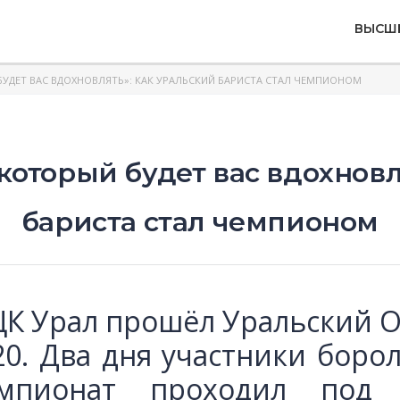
ВЫСШ
БУДЕТ ВАС ВДОХНОВЛЯТЬ»: КАК УРАЛЬСКИЙ БАРИСТА СТАЛ ЧЕМПИОНОМ
 который будет вас вдохновл
бариста стал чемпионом
в ЦК Урал прошёл Уральский
20. Два дня участники боро
емпионат проходил под 