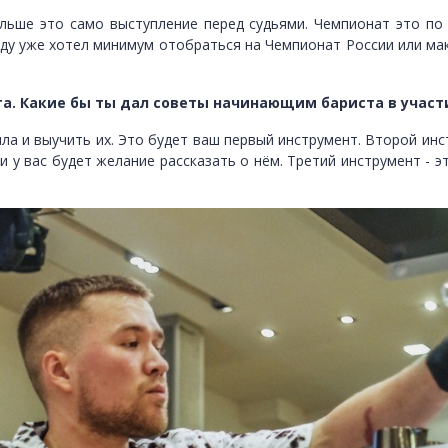
льше это само выступление перед судьями. Чемпионат это по
оду уже хотел минимум отобраться на Чемпионат России или ма
та. Какие бы ты дал советы начинающим бариста в участ
а и выучить их. Это будет ваш первый инструмент. Второй инст
и у вас будет желание рассказать о нём. Третий инструмент -