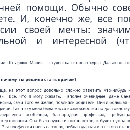
онней помощи. Обычно сове
те. И, конечно же, все п
сии своей мечты: значим
ательной и интересной (
сии Штыфлюк Мария – студентка второго курса Дальневосточ
 почему ты решила стать врачом?
ще, на этот вопрос довольно сложно ответить что-нибудь 
а». Все, что я могу сказать, - вполне очевидные, даже ба
нский, сами того не желая, повлияли родители. Они и большая ч
циной. Так что у меня была масса возможностей по достоинству
овершенно особенная, благородная профессия, требую
жертвования. Она была нужна испокон веков, и будет нужна вс
. Эта профессия очень сложная, неблагодарная и от этого стан