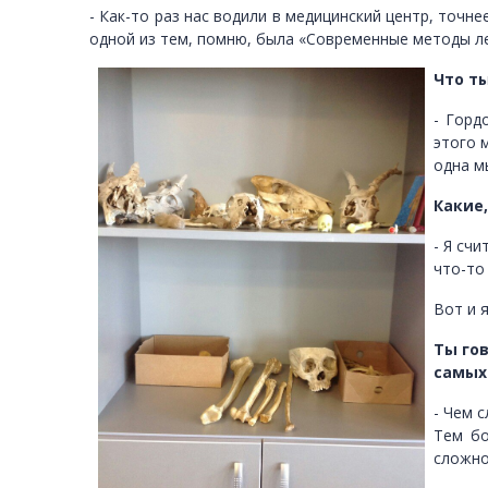
- Как-то раз нас водили в медицинский центр, точ
одной из тем, помню, была «Современные методы ле
Что т
- Горд
этого 
одна мы
Какие
- Я сч
что-то
Вот и 
Ты гов
самых
- Чем 
Тем бо
сложно