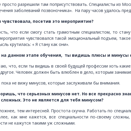
нее просто разрешили там поприсутствовать. Специалисты из М
чения заболеваний позвоночника». На пару часов удалось пред
ы чувствовала, посетив это мероприятие?
ость, что если смогу стать грамотным специалистом, то стан
мероприятия чувствовался такой эмоциональный подъем, такое 
сль крутилась: « Я стану как они».
, на данном этапе обучения, ты видишь плюсы и минусы 
итаю, что, если ты видишь в своей будущей профессии хоть какие
 другое. Человек должен быть влюблен в дело, которым занимае
я пока не вижу минусов, которые заслуживали бы внимания.
оришь, что серьезных минусов нет. Но все прекрасно зн
 сложных. Это не является для тебя минусом?
сложнее, тем интересней. Простота скучна. Работать по специал
лее, как мне кажется, все специальности по-своему сложны,
сти не кажутся такими уж сложными.