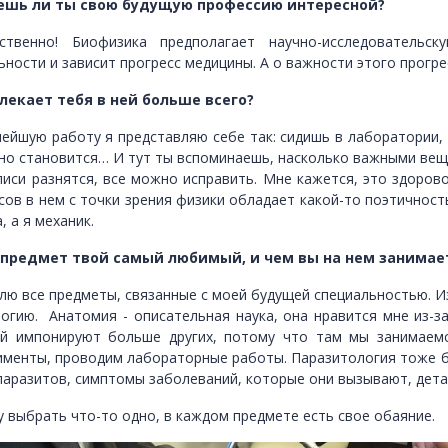
ешь ли ты свою будущую профессию интересной?
ественно! Биофизика предполагает научно-исследовательс
ьности и зависит прогресс медицины. А о важности этого прогр
лекает тебя в ней больше всего?
нейшую работу я представляю себе так: сидишь в лаборатории, 
но становится… И тут ты вспоминаешь, насколько важными веща
писи разнятся, все можно исправить. Мне кажется, это здорово
сов в нем с точки зрения физики обладает какой-то поэтичност
, а я механик.
 предмет твой самый любимый, и чем вы на нем занимае
блю все предметы, связанные с моей будущей специальностью. И
огию. Анатомия - описательная наука, она нравится мне из-за
й импонируют больше других, потому что там мы занимаемс
именты, проводим лабораторные работы. Паразитология тоже б
паразитов, симптомы заболеваний, которые они вызывают, дет
у выбрать что-то одно, в каждом предмете есть свое обаяние.