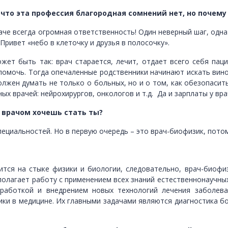
 что эта профессия благородная сомнений нет, но почему
раче всегда огромная ответственность! Один неверный шаг, одн
 Привет «небо в клеточку и друзья в полосочку».
жет быть так: врач старается, лечит, отдает всего себя паци
помочь. Тогда опечаленные родственники начинают искать винов
олжен думать не только о больных, но и о том, как обезопасит
ных врачей: нейрохирургов, онкологов и т.д. Да и зарплаты у вра
 врачом хочешь стать ты?
пециальностей. Но в первую очередь – это врач-биофизик, потом
дится на стыке физики и биологии, следовательно, врач-биоф
полагает работу с применением всех знаний естественнонаучных
азработкой и внедрением новых технологий лечения заболев
ки в медицине. Их главными задачами являются диагностика бо