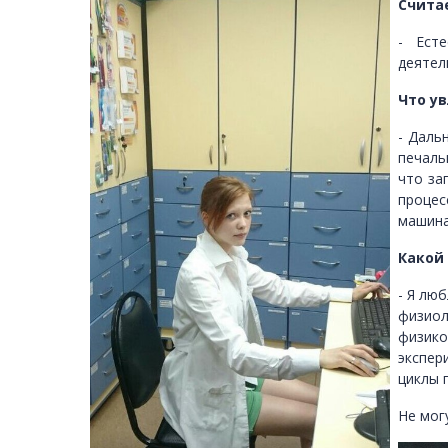
Счита
- Ест
деятел
Что ув
- Даль
печаль
что за
процес
машина
Какой
- Я лю
физиол
физико
экспер
циклы 
Не мог