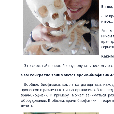
В том,
- На в
и все…
Еще мо
ничем 
врач д
серьез
Каким
- Это сложный вопрос. Я хочу получить несколько с
Чем конкретно занимаются врачи-биофизики?
- Вообще, биофизика, как легко догадаться, нахо
процессов в различных живых организмах. Это пред
врач-биофизик, к примеру, может заниматься р
оборудовании. В общем, врачи-биофизики – теорети
лечить.