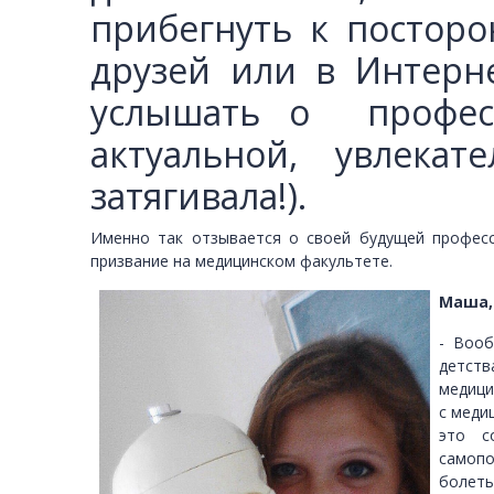
прибегнуть к постор
друзей или в Интерне
услышать о профес
актуальной, увлек
затягивала!).
Именно так отзывается о своей будущей профес
призвание на медицинском факультете.
Маша,
- Вооб
детств
медици
с меди
это с
самопо
болеть