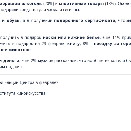
,
хороший алкоголь
(20%) и
спортивные товары
(18%). Около
 подарили средства для ухода и гигиены.
 и обувь
, а в получении
подарочного сертификата
, чтобы
 получить в подарок
носки или нижнее белье
, еще 11% при
учить в подарок на 23 февраля
книгу
, 8% -
поездку за гор
нее животное
.
и деньги
. Еще 2% мужчин рассказали, что вообще не хотели бы
им подарят.
еи Ельцин Центра в феврале?
ститута киноискусства