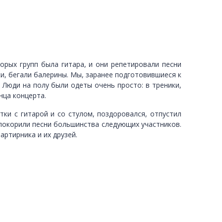
торых групп была гитара, и они репетировали песни
ки, бегали балерины. Мы, заранее подготовившиеся к
Люди на полу были одеты очень просто: в треники,
нца концерта.
ки с гитарой и со стулом, поздоровался, отпустил
с покорили песни большинства следующих участников.
артирника и их друзей.