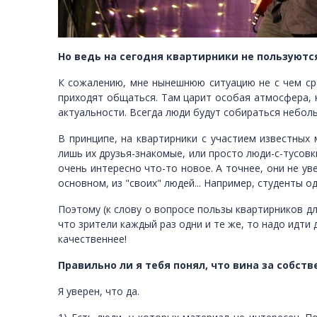
Но ведь на сегодня квартирники не пользуются
К сожалению, мне нынешнюю ситуацию не с чем сра
приходят общаться. Там царит особая атмосфера, к
актуальности. Всегда люди будут собираться небол
В принципе, на квартирники с участием известных
лишь их друзья-знакомые, или просто люди-с-тусовк
очень интересно что-то новое. А точнее, они не ув
основном, из "своих" людей... Например, студенты 
Поэтому (к слову о вопросе пользы квартирников дл
что зрители каждый раз одни и те же, то надо идти 
качественнее!
Правильно ли я тебя понял, что вина за собст
Я уверен, что да.