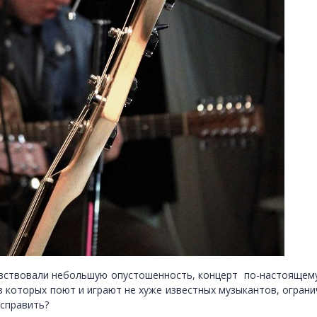
увствовали небольшую опустошенность, концерт по-настоящему
з которых поют и играют не хуже известных музыкантов, огран
исправить?