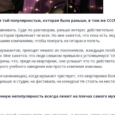
 той популярностью, которая была раньше, в том же СССР
внивать. Судя по разговорам, раньше интерес действительно 
оторая привлекает не всех. Но мне кажется, что пока есть лю
ьшими компаниями, чтобы поиграть на гитарах и попеть.
 музыкантов, приходит немало их поклонников, жаждущих пооб
и. Мне кажется, что люди слишком привыкли к устоявшемуся "сп
ерены, что, придя на квартирник, они услышат что-то действит
одного учебного заведения или просто компания знакомых.
я начинающих), когда музыкант чувствует, что квартирники бол
дальше: в студии, на фестивали, на конкурсы! Не стоять на мест
венную непопулярность всегда лежит на плечах самого му