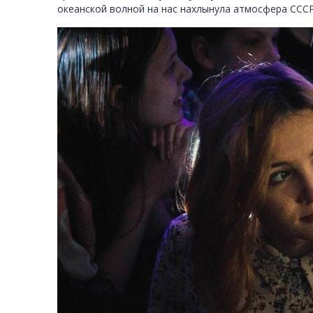
океанской волной на нас нахлынула атмосфера СССР