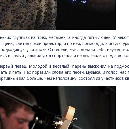
ньких группках из трех, четырех, а иногда пяти людей. У неко
т сцены, светил яркий проектор, и по ней, прямо вдоль штукатур
подходящую для эпохи Оттепели, чувствовали себя неуместно. 
сь в самый дальний угол спортзала и не вылезали оттуда до ко
ервый певец. Молодой и веселый парень выскочил на подмост
рать и петь. Нас поразили слова его песен, музыка, и голос, на
ортивный зал больше, чем наполовину, состоял из участников кв