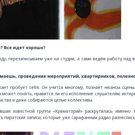
? Все идет хорошо?
ду, перезаписываем уже на студии, а сами ведём работу над в
умаешь, проведение мероприятий, квартирников, полез
ант пробует себя. Он учится многому, познаёт нюансы сцены
н может понять, нравится ли его исполнение слушателям; интере
мства и даже собираются целые коллективы.
авшая известной группа «Крематорий» раскрутилась именно т
ь пиратские записи, которые уже сарафанным радио разнеслись