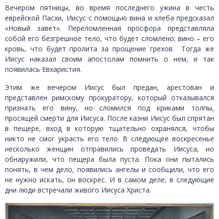
Вечером пятницы, во время последнего ужина в честь
еврейской Пасхи, Иисус с помощью вина и хлеба предсказал
«Новый завет». Переломленная просфора представляла
собой его безгрешное тело, что будет сломлено; вино – его
кровь, что будет пролита за прощение грехов. Тогда же
Иисус наказал своим апостолам помнить о нем, и так
появилась Евхаристия.
Этим же вечером Иисус был предан, арестован и
представлен римскому прокуратору, который отказывался
признать его вину, но сломился под криками толпы,
просящей смерти для Иисуса. После казни Иисус был спрятан
в пещере, вход в которую тщательно охранялся, чтобы
никто не смог украсть его тело. В следующее воскресенье
несколько женщин отправились проведать Иисуса, но
обнаружили, что пещера была пуста. Пока они пытались
понять, в чем дело, появились ангелы и сообщили, что его
не нужно искать, он воскрес. И в самом деле, в следующие
дни люди встречали живого Иисуса Христа.