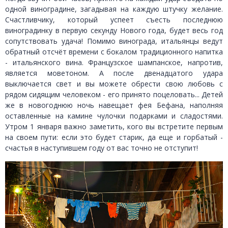
одной виноградине, загадывая на каждую штучку желание.
Счастливчику, который успеет съесть последнюю
виноградинку в первую секунду Нового года, будет весь год
сопутствовать удача! Помимо винограда, итальянцы ведут
обратный отсчёт времени с бокалом традиционного напитка
- итальянского вина. Французское шампанское, напротив,
является моветоном. А после двенадцатого удара
выключается свет и вы можете обрести свою любовь с
рядом сидящим человеком - его принято поцеловать... Детей
же в новогоднюю ночь навещает фея Бефана, наполняя
оставленные на камине чулочки подарками и сладостями.
Утром 1 января важно заметить, кого вы встретите первым
на своем пути: если это будет старик, да еще и горбатый -
счастья в наступившем году от вас точно не отступит!