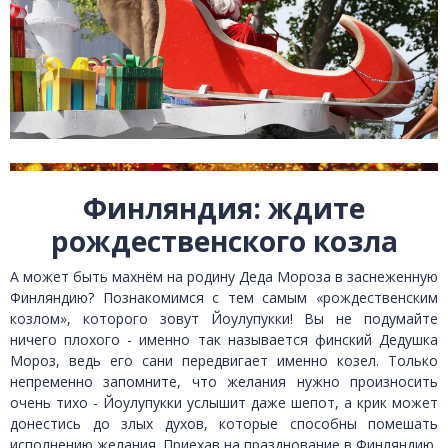
Финляндия: ждите
рождественского козла
А может быть махнём на родину Деда Мороза в заснеженную
Финляндию? Познакомимся с тем самым «рождественским
козлом», которого зовут Йоулупукки! Вы не подумайте
ничего плохого - именно так называется финский Дедушка
Мороз, ведь его сани передвигает именно козел. Только
непременно запомните, что желания нужно произносить
очень тихо - Йоулупукки услышит даже шепот, а крик может
донестись до злых духов, которые способны помешать
исполнению желания. Приехав на празднование в Финляндию,