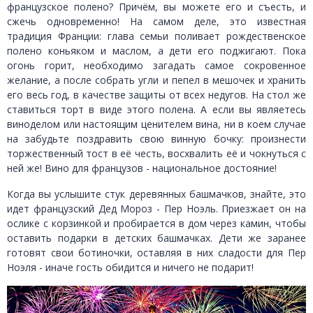
французское полено? Причём, вы можете его и съесть, и
сжечь одновременно! На самом деле, это известная
традиция Франции: глава семьи поливает рождественское
полено коньяком и маслом, а дети его поджигают. Пока
огонь горит, необходимо загадать самое сокровенное
желание, а после собрать угли и пепел в мешочек и хранить
его весь год, в качестве защиты от всех недугов. На стол же
ставиться торт в виде этого полена. А если вы являетесь
виноделом или настоящим ценителем вина, ни в коем случае
на забудьте поздравить свою винную бочку: произнести
торжественный тост в её честь, восхвалить её и чокнуться с
ней же! Вино для французов - национальное достояние!
Когда вы услышите стук деревянных башмачков, знайте, это
идет французский Дед Мороз - Пер Ноэль. Приезжает он на
ослике с корзинкой и пробирается в дом через камин, чтобы
оставить подарки в детских башмачках. Дети же заранее
готовят свои ботиночки, оставляя в них сладости для Пер
Ноэля - иначе гость обидится и ничего не подарит!