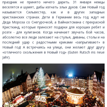
праздник не принято ничего дарить. 31 января немцы
веселятся и шумят, дабы изгнать злых духов. Сам Новый год
называется Сильвестер, как и в других западных
христианских странах. Дети в Германии весь год ждут не
Деда Мороза со Снегурочкой, а Вайнахтсмана с прекрасной
Кристкинд, которые приносят подарки для хороших ребят и
розги - для хулиганов. Когда начинает звучать бой часов,
абсолютно все люди залезают на стулья, диваны, столы и на
последний удар с радостными криками «запрыгивают» в
Новый год! А встречаясь на улице, они желают друг другу
«отличного скольжения в Новый год» (Gutеn Rutsch ins neuе
Jahr).