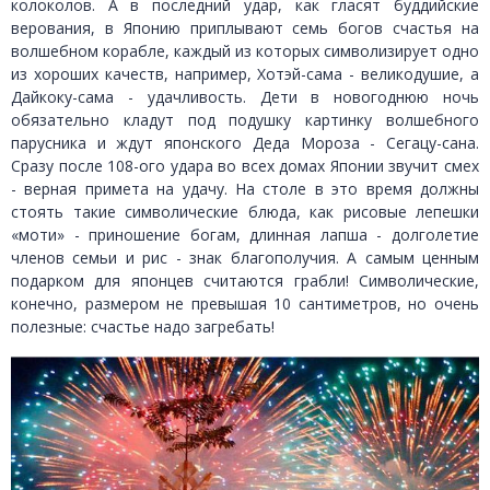
колоколов. А в последний удар, как гласят буддийские
верования, в Японию приплывают семь богов счастья на
волшебном корабле, каждый из которых символизирует одно
из хороших качеств, например, Хотэй-сама - великодушие, а
Дайкоку-сама - удачливость. Дети в новогоднюю ночь
обязательно кладут под подушку картинку волшебного
парусника и ждут японского Деда Мороза - Сегацу-сана.
Сразу после 108-ого удара во всех домах Японии звучит смех
- верная примета на удачу. На столе в это время должны
стоять такие символические блюда, как рисовые лепешки
«моти» - приношение богам, длинная лапша - долголетие
членов семьи и рис - знак благополучия. А самым ценным
подарком для японцев считаются грабли! Символические,
конечно, размером не превышая 10 сантиметров, но очень
полезные: счастье надо загребать!