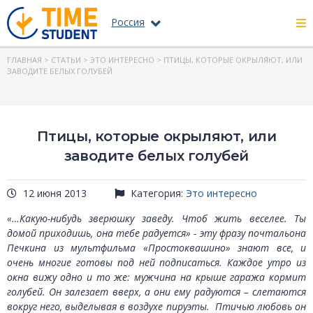
Россия
ГЛАВНАЯ
>
СТАТЬИ
>
ЭТО ИНТЕРЕСНО
> ПТИЦЫ, КОТОРЫЕ ОКРЫЛЯЮТ, ИЛИ
ЗАВОДИТЕ БЕЛЫХ ГОЛУБЕЙ
Птицы, которые окрыляют, или
заводите белых голубей
12 июня 2013
Категория:
Это интересно
«…Какую-нибудь зверюшку заведу. Чтоб жить веселее. Ты
домой приходишь, она тебе радуется» - эту фразу почтальона
Печкина из мультфильма «Простоквашино» знают все, и
очень многие готовы под ней подписаться. Каждое утро из
окна вижу одно и то же: мужчина на крыше гаража кормит
голубей. Он залезает вверх, а они ему радуются – слетаются
вокруг него, выделывая в воздухе пируэты. Птичью любовь он