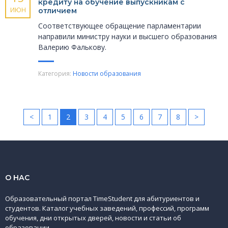
кредиту на обучение выпускникам с
ИЮН
отличием
Соответствующее обращение парламентарии
направили министру науки и высшего образования
Валерию Фалькову.
Категория:
Новости образования
<
1
2
3
4
5
6
7
8
>
О НАС
Образовательный портал TimeStudent для абитуриентов и
студентов. Каталог учебных заведений, профессий, программ
обучения, дни открытых дверей, новости и статьи об
образовании.