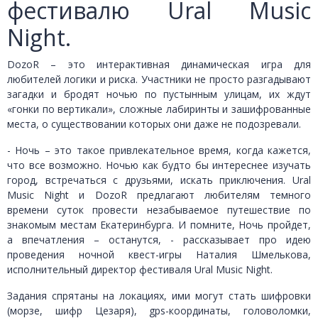
фестивалю Ural Music
Night.
DozoR – это интерактивная динамическая игра для
любителей логики и риска. Участники не просто разгадывают
загадки и бродят ночью по пустынным улицам, их ждут
«гонки по вертикали», сложные лабиринты и зашифрованные
места, о существовании которых они даже не подозревали.
- Ночь – это такое привлекательное время, когда кажется,
что все возможно. Ночью как будто бы интереснее изучать
город, встречаться с друзьями, искать приключения. Ural
Music Night и DozoR предлагают любителям темного
времени суток провести незабываемое путешествие по
знакомым местам Екатеринбурга. И помните, Ночь пройдет,
а впечатления – останутся, - рассказывает про идею
проведения ночной квест-игры Наталия Шмелькова,
исполнительный директор фестиваля Ural Music Night.
Задания спрятаны на локациях, ими могут стать шифровки
(морзе, шифр Цезаря), gps-координаты, головоломки,