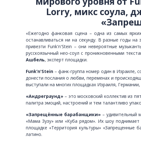
мирового уровня от Funk
Lorry, микс соула, 
«Запрещ
«Ежегодно фанковая сцена – одна из самых ярких
останавливаться ни на секунду. В разные годы на э
привезти Funk'n'Stein – они невероятные музыкант
русскоязычный нео-соул с проникновенными текстам
Ашбель
, эксперт площадки.
Funk’n'Stein
– фанк-группа номер один в Израиле, 
донести послания о любви, переменах и происходящ
выступали на многих площадках Израиля, Германии, 
«Андреграунд»
– это московский коллектив из пят
палитра эмоций, настроений и тем талантливо упак
«Запрещённые барабанщики»
– удивительный м
«Мама Зузу» или «Куба рядом». Их шоу поднимает
площадке «Территория культуры» «Запрещенные ба
латино.