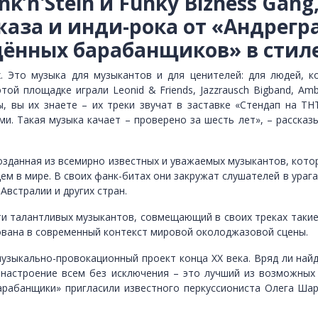
’n'Stein и Funky Bizness Gang,
джаза и инди-рока от «Андрег
ённых барабанщиков» в стиле
. Это музыка для музыкантов и для ценителей: для людей, 
той площадке играли Leonid & Friends, Jazzrausch Bigband, A
ы, вы их знаете – их треки звучат в заставке «Стендап на ТН
и. Такая музыка качает – проверено за шесть лет», – расска
созданная из всемирно известных и уважаемых музыкантов, кот
ем в мире. В своих фанк-битах они закружат слушателей в ура
Австралии и других стран.
и талантливых музыкантов, совмещающий в своих треках такие ж
ована в современный контекст мировой околоджазовой сцены.
узыкально-провокационный проект конца ХХ века. Вряд ли найду
 настроение всем без исключения – это лучший из возможных 
рабанщики» пригласили известного перкуссиониста Олега Шар