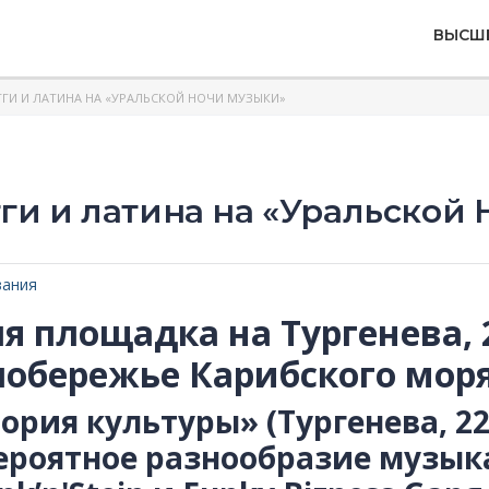
ВЫСШ
ЕГГИ И ЛАТИНА НА «УРАЛЬСКОЙ НОЧИ МУЗЫКИ»
егги и латина на «Уральской
вания
я площадка на Тургенева, 2
побережье Карибского моря
ория культуры» (Тургенева, 2
ероятное разнообразие музык