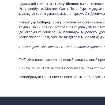
Уральский коллектив
Funky Bizness Gan
g сочиняет
Екатеринбурге, Москве, Санкт-Петербурге и других 
музыку со своим узнаваемым почерком. От Джеймса Б
Репертуар
Lollypop Lorry
основан на оригинальных 
группы. За 12 лет существования группа успела ст
до огромных концертных площадок мирового уров
Markscheider Kunst, Satellite Kingston и многими други
Проект реализовывается с использованием гранта П
ТНТ объявляет кастинг на новый танцевальный прое
На Ural Music Night выступят поп-звезды разных пок
Минобрнауки хочет ввести понятие «молодой учены