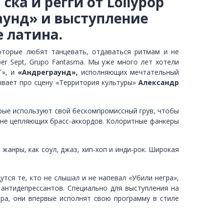
 ска и регги от Lollypop
раунд» и выступление
 латина.
которые любят танцевать, отдаваться ритмам и не
mber Sept, Grupo Fantasma. Мы уже много лет хотели
Т», и
«Андреграунд»,
исполняющих мечтательный
зывает про сцену «Территория культуры»
Александр
орые используют свой бескомпромиссный грув, чтобы
гане цепляющих брасс-аккордов. Колоритные фанкеры
анры, как соул, джаз, хип-хоп и инди-рок. Широкая
тся те, кто не слышал и не напевал «Убили негра»,
антидепрессантов. Специально для выступления на
ра, они впервые исполнят свою программу в стиле