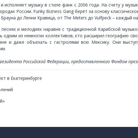
 и исполняет музыку в стиле фанк с 2006 года. На счету у муз
городах России. Funky Bizness Gang берёт за основу классическо
рауна до Ленни Кравица, от The Meters до Vulfpeck – каждый на
песнях и мелодиях наравне с традиционной Карибской музыкой
ать одним из немногих коллективов, кто расширил географию св
ня и даже объехать с гастролями всю Мексику. Они выступал
ми.
резидента Российской Федерации, предоставленного Фондом през
кт в Екатеринбурге
олений
й»