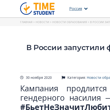
Россия
ГЛАВНАЯ
>
НОВОСТИ
>
НОВОСТИ ОБРАЗОВАНИЯ
> В РОССИИ ЗА
В России запустили
30 ноября 2020
Категория:
Новости обр
Кампания продлитс
гендерного насилия 
#БьетНеЗначитЛюби