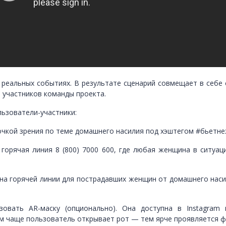
реальных событиях. В результате сценарий совмещает в себе 
е участников команды проекта.
льзователи-участники:
очкой зрения по теме домашнего насилия под хэштегом #бьетн
 горячая линия 8 (800) 7000 600, где любая женщина в ситу
а горячей линии для пострадавших женщин от домашнего насил
овать AR-маску (опционально). Она доступна в Instagram 
м чаще пользователь открывает рот — тем ярче проявляется фи