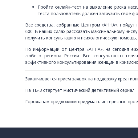
Пройти онлайн-тест на выявление риска нас
теста пользователь должен загрузить свое ф
Все средства, собранные Центром
«
АННА
»
, пойдут
600. В наших силах рассказать максимальному числу
получить консультацию и психологическую помощь, п
По информации от Центра
«
АННА
»
, на сегодня е
любого региона России. Все консультанты гор
эффективного консультирования женщин в кризисно
Заканчивается прием заявок на поддержку креатив
На ТВ-3 стартует мистический детективный сериал
Горожанам предложили придумать интересные проек