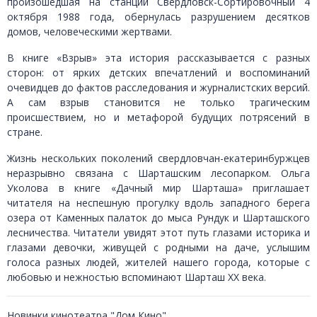
произошедшая на станции Свердловск-Сортировочный 4
октября 1988 года, обернулась разрушением десятков
домов, человеческими жертвами.
В книге «Взрыв» эта история рассказывается с разных
сторон: от ярких детских впечатлений и воспоминаний
очевидцев до фактов расследования и журналистских версий.
А сам взрыв становится не только трагическим
происшествием, но и метафорой будущих потрясений в
стране.
Жизнь нескольких поколений свердловчан-екатеринбуржцев
неразрывно связана с Шарташским лесопарком. Ольга
Уколова в книге «Дачный мир Шарташа» приглашает
читателя на неспешную прогулку вдоль западного берега
озера от Каменных палаток до мыса Рундук и Шарташского
лесничества. Читатели увидят этот путь глазами историка и
глазами девочки, живущей с родными на даче, услышим
голоса разных людей, жителей нашего города, которые с
любовью и нежностью вспоминают Шарташ ХХ века.
Новинки кинотеатра "Дом Кино"