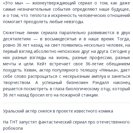
«Это мы» — жизнеутверждающий сериал о том, как даже
самые незначительные события определяют наше будущее,
и о том, что теплота и искренность человеческих отношений
помогает преодолеть любые невзгоды.
Сюжетные линии сериала параллельно развиваются в двух
десятилетиях — в восьмидесятые и в наше время. Тогда,
ровно 36 лет назад, на свет появились несколько человек, на
первый взгляд абсолютно непохожих друг на друга. Сегодня у
них разные взгляды на жизнь, разные профессии, разные
мечты и цели. Кейт встречает свое 36-летие обещанием
похудеть. Кевин, актер популярного телешоу «Нянька», дает
себе слово распрощаться с несерьезным амплуа и заняться
творчеством. А успешный бизнесмен Рэндалл наконец
решается посмотреть в глаза биологическому отцу, который
36 лет назад бросил его на пожарной станции.
Уральский актёр снялся в проекте известного комика
На ТНТ запустят фантастический сериал про отечественного
робокопа